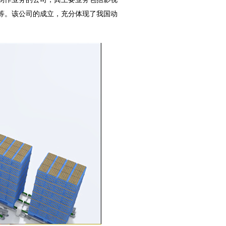
等。该公司的成立，充分体现了我国动