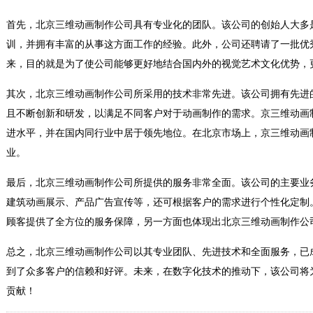
首先，北京三维动画制作公司具有专业化的团队。该公司的创始人大多
训，并拥有丰富的从事这方面工作的经验。此外，公司还聘请了一批优
来，目的就是为了使公司能够更好地结合国内外的视觉艺术文化优势，
其次，北京三维动画制作公司所采用的技术非常先进。该公司拥有先进
且不断创新和研发，以满足不同客户对于动画制作的需求。京三维动画
进水平，并在国内同行业中居于领先地位。在北京市场上，京三维动画
业。
最后，北京三维动画制作公司所提供的服务非常全面。该公司的主要业
建筑动画展示、产品广告宣传等，还可根据客户的需求进行个性化定制
顾客提供了全方位的服务保障，另一方面也体现出北京三维动画制作公
总之，北京三维动画制作公司以其专业团队、先进技术和全面服务，已
到了众多客户的信赖和好评。未来，在数字化技术的推动下，该公司将
贡献！