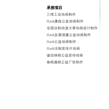
承接项目
三维工业动画制作
flash廉政公益动画制作
全国法制动漫大赛动画设计制作
flash反腐倡廉公益动画制作
flash公益动画制作
flash法制宣传片动画
诚信纳税公益宣传动画
偷税漏税公益广告制作