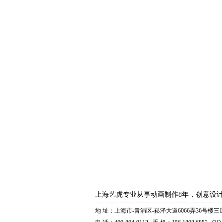
上海艺虎专业从事动画制作8年，创意设
地 址：上海市-青浦区-崧泽大道6066弄36号楼三层 